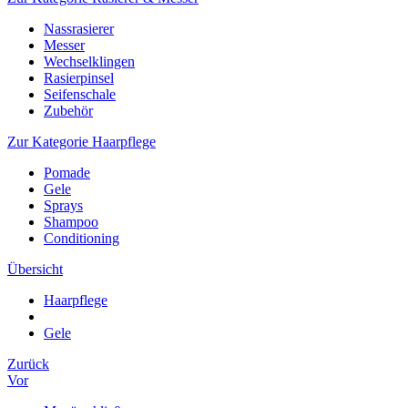
Nassrasierer
Messer
Wechselklingen
Rasierpinsel
Seifenschale
Zubehör
Zur Kategorie Haarpflege
Pomade
Gele
Sprays
Shampoo
Conditioning
Übersicht
Haarpflege
Gele
Zurück
Vor